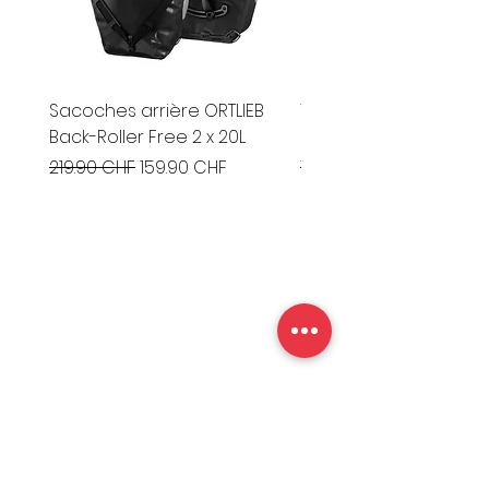
Sacoches arrière ORTLIEB
Vélo Gravel BERGAMO
Back-Roller Free 2 x 20L
Grandurance 8 '26
Prix original
Prix promotionnel
Prix original
219.90 CHF
159.90 CHF
1'799.00 CHF