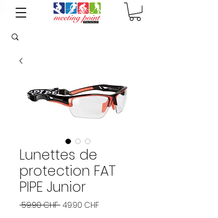
Lunettes de
protection FAT
PIPE Junior
Prix
Prix
 59.90 CHF 
49.90 CHF
original
promotionnel