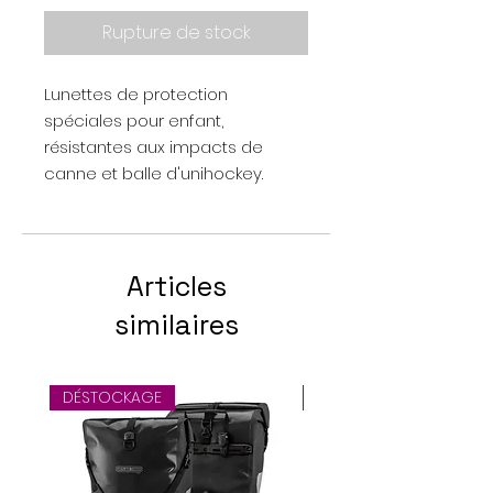
Rupture de stock
Lunettes de protection
spéciales pour enfant,
résistantes aux impacts de
canne et balle d'unihockey.
Articles
similaires
DÉSTOCKAGE
Offre spéciale