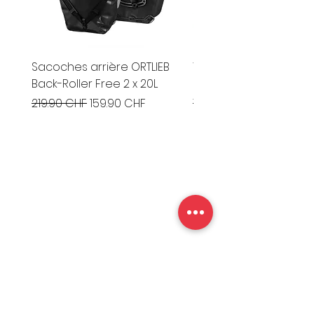
Sacoches arrière ORTLIEB
Vélo Gravel BERGAMO
Back-Roller Free 2 x 20L
Grandurance 8 '26
Prix original
Prix promotionnel
Prix original
219.90 CHF
159.90 CHF
1'799.00 CHF