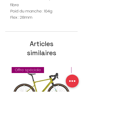
fibre
Poid du manche : 104g
Flex : 28mm
Articles
similaires
Offre spéciale
Offre de la semaine !