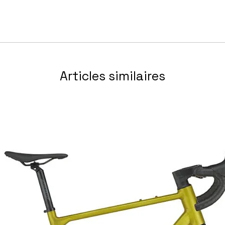
i Integrated Battery, 9x141mm
r TK, 100mm, Tapered
70Nm
4120, Shadow, 10-speed
ub: R Raymon DA211F, 15x110mm, Rear Hub: R
Articles similaires