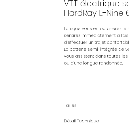
VTT électrique 
HardRay E-Nine 6
Lorsque vous enfourcherez le 
sentirez immédiatement à l’aise
d’effectuer un trajet conforta
La batterie semi-intégrée de 
vous assistent dans toutes les si
ou d’une longue randonnée.
Tailles
Tailles du cadre:
Détail Technique
XS = 38cm
S = 42cm