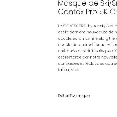
Masque de Ski/
Contex Pro 5K 
Le CONTEX PRO, hyper stylé et 
est la dernière nouveauté de
double écran laminé élargit le
double écran traditionnel – il 
anti-buée et réduit le risque d
est renforcé par notre nouvell
contrastes et l’éclat des coul
tailles, M et L.
Détail Technique
LENS: 5K chrome: S2, VLT 23%
WEATHER CONDITIONS: Sunny Ov