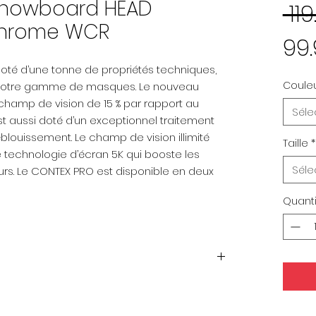
Snowboard HEAD
 11
Chrome WCR
99
doté d’une tonne de propriétés techniques,
Coule
 notre gamme de masques. Le nouveau
 champ de vision de 15 % par rapport au
Séle
est aussi doté d’un exceptionnel traitement
’éblouissement. Le champ de vision illimité
Taille
*
e technologie d’écran 5K qui booste les
Séle
eurs. Le CONTEX PRO est disponible en deux
Quanti
ercast