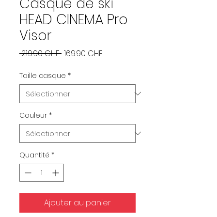
Casque de ski
HEAD CINEMA Pro
Visor
Prix
Prix
 219.90 CHF 
169.90 CHF
original
promotionnel
Taille casque
*
Couleur
*
Quantité
*
Ajouter au panier