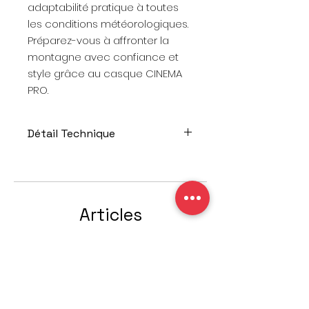
adaptabilité pratique à toutes
les conditions météorologiques.
Préparez-vous à affronter la
montagne avec confiance et
style grâce au casque CINEMA
PRO.
Détail Technique
Tailles: XS/S (52-55 cm), M/L (56-
59 cm), XL/XXL (60-63 cm)
Coloris: Anthracite
Visor: Red/yellow: S2, VLT 28%
Articles
similaires
DÉSTOCKAGE
Offre spéciale