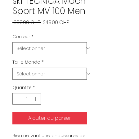
ski TECNICA Mach
Sport MV 100 Men
Prix
Prix
 399.90 CHF 
249.00 CHF
original
promotionnel
Couleur
*
Taille Mondo
*
Quantité
*
Ajouter au panier
Rien ne vaut une chaussures de