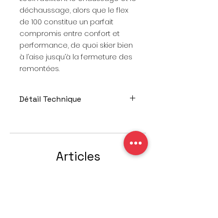
déchaussage, alors que le flex
de 100 constitue un parfait
compromis entre confort et
performance, de quoi skier bien
à l’aise jusqu’à la fermeture des
remontées.
Détail Technique
INDICE DE FLEX: 100
POINTURES: 25.5 au 30.5 (Mondo)
COULEUR: Graphite
LARGEUR: 100mm
Articles
VOLUME: Medium
similaires
DÉSTOCKAGE
Offre spéciale