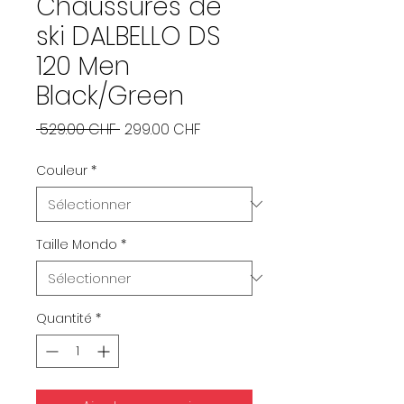
Chaussures de
ski DALBELLO DS
120 Men
Black/Green
Prix
Prix
 529.00 CHF 
299.00 CHF
original
promotionnel
Couleur
*
Taille Mondo
*
Quantité
*