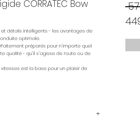
-rigide CORRATEC Bow
 57
44
t détails intelligents - les avantages de
onduite optimale.
arfaitement préparés pour n'importe quel
 qualité - qu'il s'agisse de route ou de
itesses est la base pour un plaisir de
 aluminium / low entry
steerer
us 8 Speed, Revo-Shifter