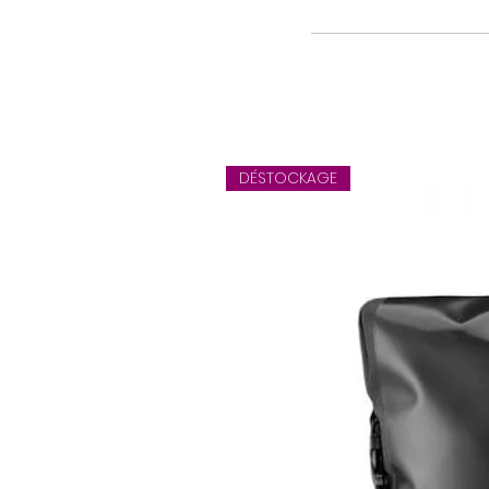
Pédalier:
Freins: Aluminium V-Brakes / e
Pneus: Lightweight tires / maximu
Poids: 8.2 kg
DÉSTOCKAGE