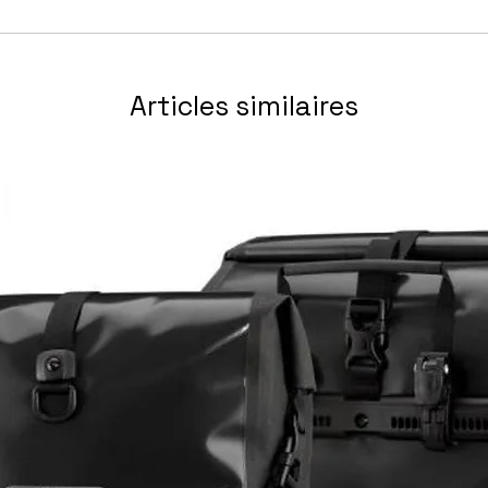
rgonomic grip / reachable for small hands
m grip / 24" x 1.75
Articles similaires