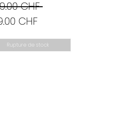
Prix
9.00 CHF 
Prix
original
9.00 CHF
promotionnel
Rupture de stock