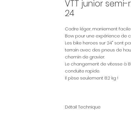
VTT junior semi
24
Cadre léger, maniement facile e
Bow pour une expérience de c
Les bike heroes sur 24" sont p
terrain avec des pneus de haute
chemin de gravier.
Le changement de vitesse à 8 v
conduite rapide.
Il pèse seulement 8.2 kg !
Détail Technique
Cadre: Bow 24" / ultralight 6061
Fourche: 24" aluminium fork / 1" 
Vitesses: Shimano RD-M310-L Alt