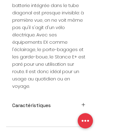
batterie intégrée dans le tube
diagonal est presque invisible: à
première vue, on ne voit même
pas qu'il s'agit d'un vélo
électrique. Avec ses
équipements EX comme
l'éclairage, le porte-bagages et
les garde-boue, le Stance E+ est
paré pour une utilisation sur
route. Il est donc idéal pour un
usage au quotidien ou en
voyage.
Caractéristiques
Cadre en aluminium ALUXX SL
avec batterie EnergyPak
500Wh entièrement intégrée
dans le tube diagonal