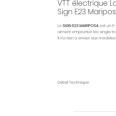
VTT électrique L
Sign E23 Maripos
Le
SIGN E23 MARIPOSA
est un E
aiment emprunter les single trai
Il n’a rien à envier aux modèles
Détail Technique
Cadre: E-TRAIL GEOMETRY, ALLOY
148x12mm BOOST, 29″
Fourche: ROCK SHOX 35 GOLD RL 
TRAVEL, REBOUND, COMP.TO LOCK
Moteur: SHIMANO STEPS EP8, 250