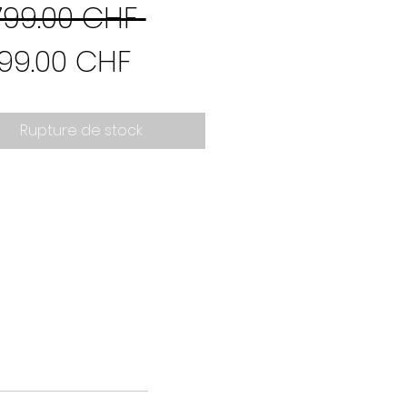
Prix
799.00 CHF 
Prix
original
999.00 CHF
promotionnel
Rupture de stock