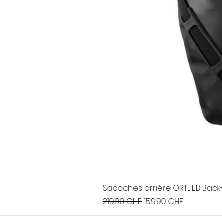
Sacoches arrière ORTLIEB Back-
Prix original
Prix promotionnel
219.90 CHF
159.90 CHF