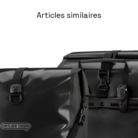
 SGS SHADOW PLUS DESIGN, 12-SPEED
Articles similaires
ON HYDRAULIC DISC BRAKE, RESIN PADS,
 HANS DAMPF, SUPER TRAIL, ADDIX SPEEDGRIP, TL