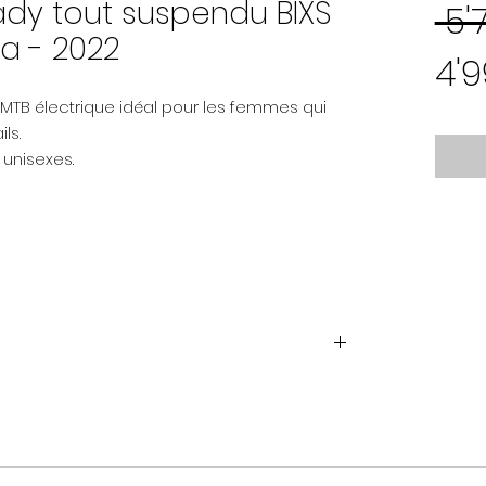
ady tout suspendu BIXS
 5'
a - 2022
4'
-MTB électrique idéal pour les femmes qui
ls.
 unisexes.
 6061, 130mm TRAVEL, ALLOY ROCKER, DROPOUT
DEBONAIR 29″, 15x110mm AXLE, TAPERED, 130mm
 WATT