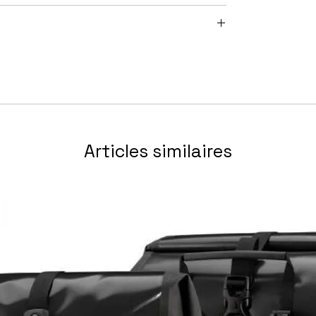
ntégrée, Boost, 150 mm
, DebonAir, Air, 150 mm, tapered
lect, Air, 230x65 mm
Yamaha, 250 W, 50 Nm
6 V
0-50 Dents
 + 180mm
Articles similaires
beless ready, 6 trous, 15x110/12x148 mm, Axe
9x2.3