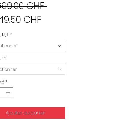
Prix
699.00 CHF 
Prix
original
349.50 CHF
promotionnel
, M, L
*
ctionner
ur
*
ctionner
té
*
Ajouter au panier