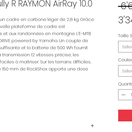
lly R RAYMON AirRay 10.0
 6'
3'
un cadre en carbone léger de 2,8 kg. Grâce
uvelle plateforme de cadre est
ls et aux randonnées en montagne. L’E-MTB
Taille S
R DRIVE powered by Yamaha. Un couple de
Séle
ffisante et la batterie de 500 Wh fournit
 transmission 12 vitesses précise, les
Coule
les à maîtriser. Sur les terrains difficiles,
e 150 mm de RockShox apporte une dose
Séle
Quanti