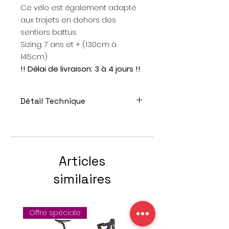
Ce vélo est également adapté
aux trajets en dehors des
sentiers battus.
Sizing: 7 ans et + (130cm à
145cm)
!! Délai de livraison: 3 à 4 jours !!
Détail Technique
Cadre: KIDS GEOMETRY, ALLOY 6061,
HARDTAIL 24"
Fourche: SUNTOUR SF16, XCR LO 24
Coil, TS ALLOY, 80mm TRAVEL
Articles
Vitesses: SHIMANO ALTUS, 9-speed
Pédalier: LASCO FM25-32S, 32
similaires
TEETH, 155mm
Freins: SHIMANO HYDRAULIC DISC, R:
BL-M505(9R), L: BL-MT200
Offre spéciale
Offre de la semaine !
Pneus: CST C-1820, 24"x1.95"