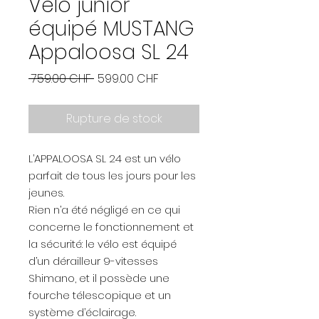
Vélo junior
équipé MUSTANG
Appaloosa SL 24
Prix
Prix
 759.00 CHF 
599.00 CHF
original
promotionnel
Rupture de stock
L’APPALOOSA SL 24 est un vélo
parfait de tous les jours pour les
jeunes.
Rien n’a été négligé en ce qui
concerne le fonctionnement et
la sécurité: le vélo est équipé
d’un dérailleur 9-vitesses
Shimano, et il possède une
fourche télescopique et un
système d’éclairage.