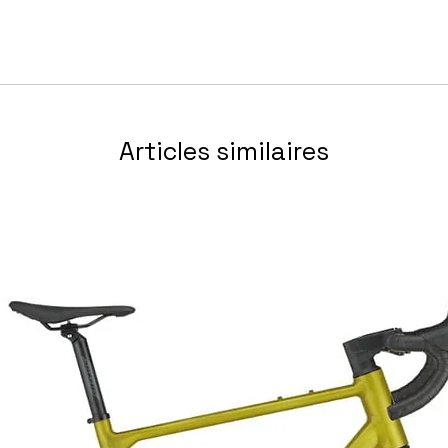
onne entre 1.64me à 1.73me
PL 12 Speed
sonne entre 1.71me à 1.80me
44
sonne entre 1.78me à 1.86me
sonne entre 1.85me et 1.91me
 2WF C22
x38 Tan Tubetype
Articles similaires