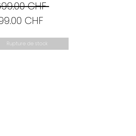
Prix
699.00 CHF 
Prix
original
699.00 CHF
promotionnel
Rupture de stock