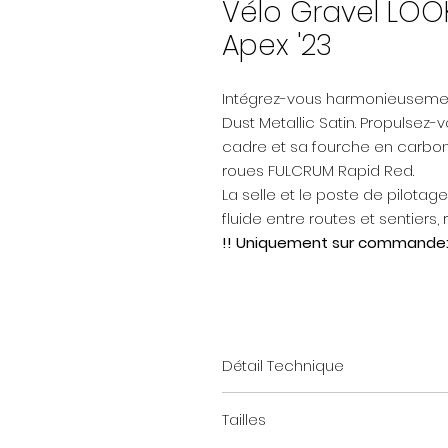
Vélo Gravel LO
Apex '23
Intégrez-vous harmonieusemen
Dust Metallic Satin. Propulsez-
cadre et sa fourche en carbo
roues FULCRUM Rapid Red.
La selle et le poste de pilotage
fluide entre routes et sentier
!! Uniquement sur commande: dél
Détail Technique
Cadre: HIGH MODULUS CARBON
Tailles
Fourche: LOOK 765 Gravel disc
Manettes: SRAM Apex 12 Speed