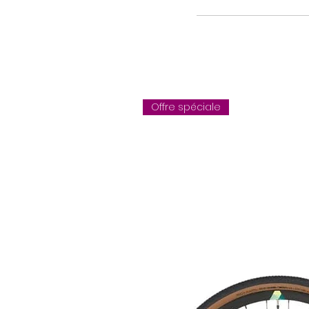
61cm ( =1.84me à 1.90me)
Pédalier: Shimano GRX, FC-RX810,
Cassette: Shimano Deore XT, CS
Chaîne: KMC X11
Pneus: Schwalbe G-One Bite Evo
air : Kenda SV28
Freins: Shimano GRX, BR-RX810, 
Coloris: Shiny midnight blue
Offre spéciale
Poids: 9.8 kg