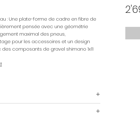
2'
veau : Une plate-forme de cadre en fibre de
ntièrement pensée avec une géométrie
égagement maximal des pneus,
age pour les accessoires et un design
ec des composants de gravel shimano 1x11
!
ne
pivot de fourche carbone, montage à plat,
00 mm axe
 16°
 Shadow Plus / 1x 11-vitesses