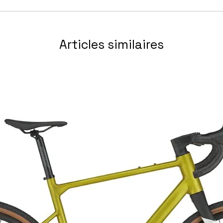
 42t
-M8000, 11-40t
, pliable, Tubeless-Easy, 45-622 / Chambre à
Articles similaires
freins à disques hydrauliques