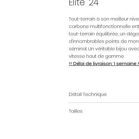
Elite '24
Tout-terrain à son meilleur ni
carbone multifonctionnelle e
tout-terrain équilibrée, un d
d’innombrables points de mont
séminal. Un véritable bijou av
vitesse haut de gamme.
!! Délai de livraison: 1 semaine !
Détail Technique
Cadre: 28", ultra lite HSC carbo
Tailles
Fourche: BGM Allroad carbone, 
trois points de montage, 12x1
50cm (=1.56me à 1.64me)
Guidon: Satori X-Race Aero, flare:
54cm (=1.65me à 1.74me)
Potence: Satori Viper, - 7°
57cm ( =1.75me à 1.83me)
Vitesses: Shimano GRX, RD-RX812,