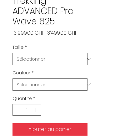
Trekking
ADVANCED Pro
Wave 625
Prix
Prix
 3'999.00 CHF 
3'499.00 CHF
original
promotionnel
Taille
*
Couleur
*
Quantité
*
Ajouter au panier