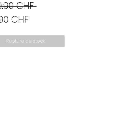
Prix
9.90 CHF 
Prix
original
.90 CHF
promotionnel
Rupture de stock