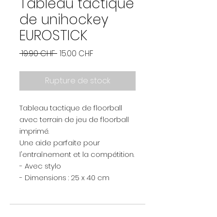
Tableau tactique
de unihockey
EUROSTICK
Prix
Prix
 19.90 CHF 
15.00 CHF
original
promotionnel
Rupture de stock
Tableau tactique de floorball
avec terrain de jeu de floorball
imprimé.
Une aide parfaite pour
l'entraînement et la compétition.
- Avec stylo
- Dimensions : 25 x 40 cm