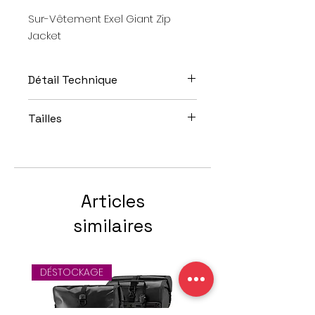
Sur-Vêtement Exel Giant Zip
Jacket
Détail Technique
Genre: unisex
Tailles
Type: Sur-Vêtement
Tissu: 100 % Polyester
S / M / L / XL / XXL
Avec Zip
Articles
similaires
DÉSTOCKAGE
Offre spéciale