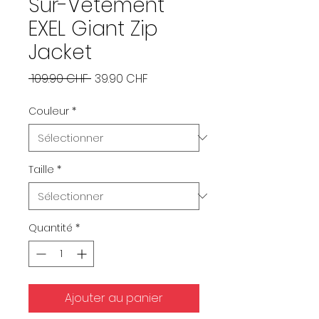
Sur-Vêtement
EXEL Giant Zip
Jacket
Prix
Prix
 109.90 CHF 
39.90 CHF
original
promotionnel
Couleur
*
Taille
*
Quantité
*
Ajouter au panier