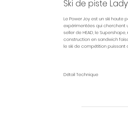
Ski de piste Lad
Le Power Joy est un ski haute
expérimentées qui cherchent un
seller de HEAD, le Supershape, 
construction en sandwich fais
le ski de compétition puissant 
Détail Technique
Vivacité:
Neige: Piste
Compétences: Expert
Longueur: 153/158/163/168/173cm
Rayon: 12.7me (en taille 163cm)
Ligne de Cotes: 122/68/102mm (
Plaque: Superflex PR Base high
Fixations: Joy 12 GW