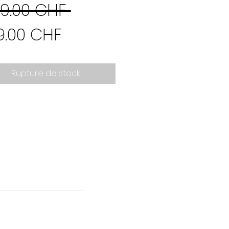
Prix
9.00 CHF 
Prix
original
9.00 CHF
promotionnel
Rupture de stock