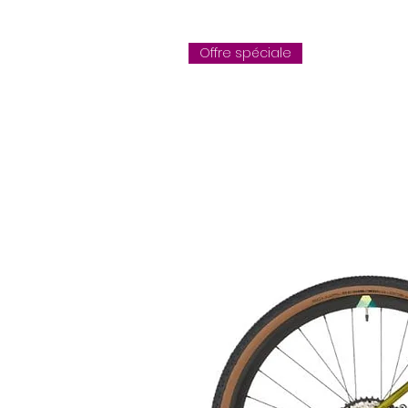
Technologie: Era 3.0 S / Graphe
Offre spéciale