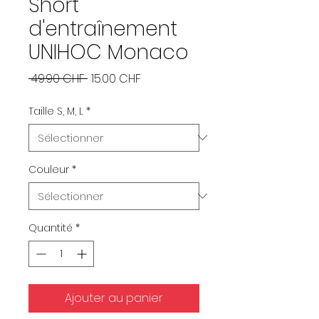
Short
d'entraînement
UNIHOC Monaco
Prix
Prix
 49.90 CHF 
15.00 CHF
original
promotionnel
Taille S, M, L
*
Couleur
*
Quantité
*
Ajouter au panier