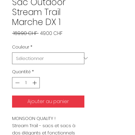
Sac Outdoor
Stream Trail
Marche DX 1
Prix
Prix
 169.90 CHF 
49.00 CHF
original
promotionnel
Couleur
*
Quantité
*
Ajouter au panier
MONSOON QUALITY !
Stream Trail - sacs et sacs à
dos élégants et fonctionnels