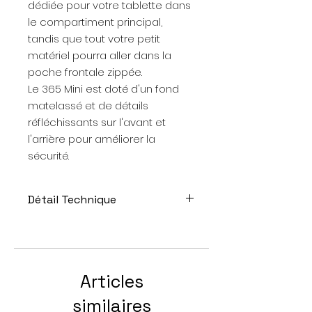
dédiée pour votre tablette dans
le compartiment principal,
tandis que tout votre petit
matériel pourra aller dans la
poche frontale zippée.
Le 365 Mini est doté d'un fond
matelassé et de détails
réfléchissants sur l'avant et
l'arrière pour améliorer la
sécurité.
Détail Technique
Couleur : Black
Taille:
Volume : 12 Litres
Réservoir: sans
Articles
Dimensions: 38 x 28 x 18cm
Poids:
similaires