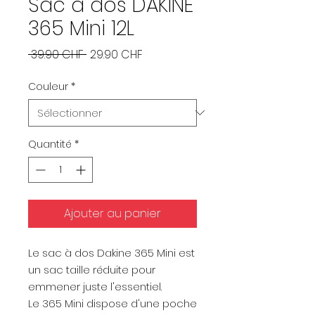
Sac à dos DAKINE
365 Mini 12L
Prix
Prix
 39.90 CHF 
29.90 CHF
original
promotionnel
Couleur
*
Quantité
*
Ajouter au panier
Le sac à dos Dakine 365 Mini est
un sac taille réduite pour
emmener juste l'essentiel.
Le 365 Mini dispose d'une poche