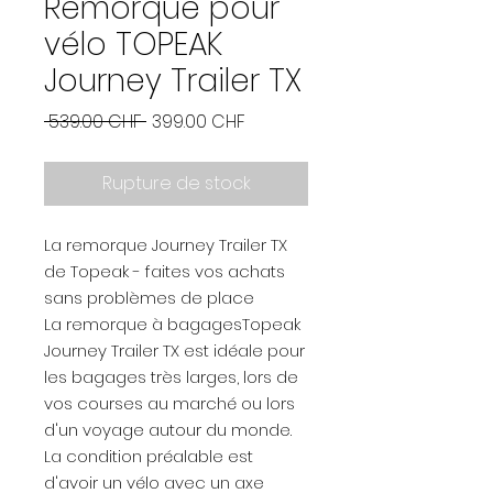
Remorque pour
vélo TOPEAK
Journey Trailer TX
Prix
Prix
 539.00 CHF 
399.00 CHF
original
promotionnel
Rupture de stock
La remorque Journey Trailer TX
de Topeak - faites vos achats
sans problèmes de place
La remorque à bagagesTopeak
Journey Trailer TX est idéale pour
les bagages très larges, lors de
vos courses au marché ou lors
d'un voyage autour du monde.
La condition préalable est
d'avoir un vélo avec un axe