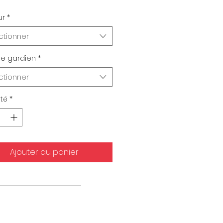
ur
*
ctionner
e gardien
*
ctionner
té
*
Ajouter au panier