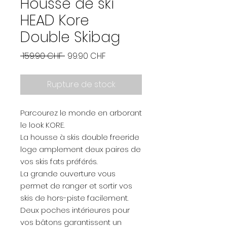
Housse de ski
HEAD Kore
Double Skibag
Prix
Prix
 159.90 CHF 
99.90 CHF
original
promotionnel
Rupture de stock
Parcourez le monde en arborant
le look KORE.
La housse à skis double freeride
loge amplement deux paires de
vos skis fats préférés.
La grande ouverture vous
permet de ranger et sortir vos
skis de hors-piste facilement.
Deux poches intérieures pour
vos bâtons garantissent un