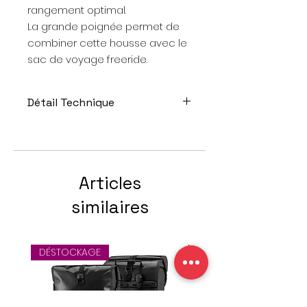
rangement optimal.
La grande poignée permet de
combiner cette housse avec le
sac de voyage freeride.
Détail Technique
VOLUME: 105 L
DIMENSIONS: 203 x 18 x 28 CM
COLORIS: black
POIDS: 2570 gm
Articles
COMPOSITION (EXTÉRIEUR): 90%
Polyester / 10% TPE
similaires
COMPOSITION (INTÉRIEUR): 100%
Polyester
DÉSTOCKAGE
Offre spéciale