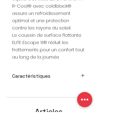
R-Cool® avec coldblack®
assure un refroidissement
optimal et une protection
contre les rayons du soleil.
Le coussin de surface flottante
ELITE Escape 1:1® réduit les
frottements pour un confort tout
au long de la journée
Caractéristiques
Description: Interval Bib Short
Secteur d'utilisation: Route
Tailles: S au XXL
Sexe: Men
Articles
Groupe d'âge: Adultes
Matériel: 66% Nylon, 34% LYCRA®
similaires
Elasthan
Style: Form Fit