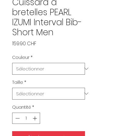
Cuissard à
bretelles PEARL
IZUMI Interval Bib-
Short Men
Prix
159.90 CHF
Couleur
*
Taille
*
Quantité
*