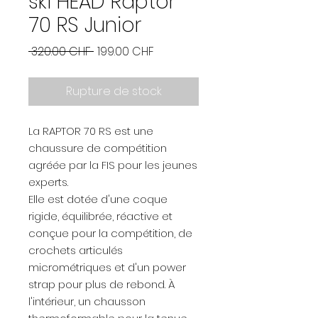
ski HEAD Raptor
70 RS Junior
Prix
Prix
 320.00 CHF 
199.00 CHF
original
promotionnel
Rupture de stock
La RAPTOR 70 RS est une
chaussure de compétition
agréée par la FIS pour les jeunes
experts.
Elle est dotée d'une coque
rigide, équilibrée, réactive et
conçue pour la compétition, de
crochets articulés
micrométriques et d'un power
strap pour plus de rebond. À
l'intérieur, un chausson