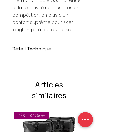
thermoformable pour la tenue
et la réactivité nécessaires en
compétition, en plus d'un
confort suprême pour skier
longtemps à toute vitesse.
Détail Technique
INDICE DE FLEX: 70/60
POINTURES: 22.0 à 28.5 (Mondo)
COULEUR: White
LAST: RS 1800cc
Articles
LARGEUR: 98mm
similaires
DÉSTOCKAGE
Offre spéciale