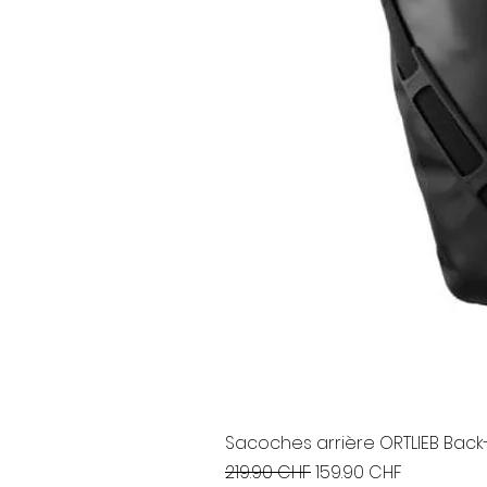
Sacoches arrière ORTLIEB Back-
Prix original
Prix promotionnel
219.90 CHF
159.90 CHF