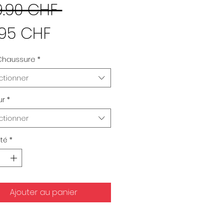
Prix
9.90 CHF 
Prix
original
.95 CHF
promotionnel
 Chaussure
*
ctionner
ur
*
ctionner
té
*
Ajouter au panier