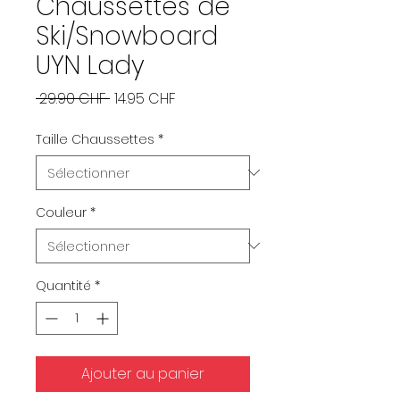
Chaussettes de
Ski/Snowboard
UYN Lady
Prix
Prix
 29.90 CHF 
14.95 CHF
original
promotionnel
Taille Chaussettes
*
Couleur
*
Quantité
*
Ajouter au panier