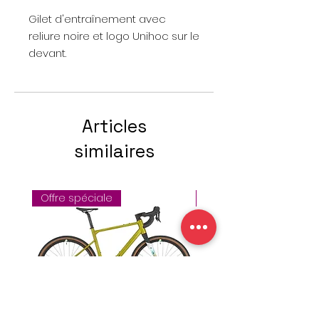
Gilet d'entraînement avec
reliure noire et logo Unihoc sur le
devant.
Articles
similaires
Offre spéciale
Offre de la semaine !